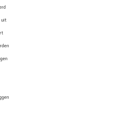
erd
 uit
rt
orden
ggen
ggen