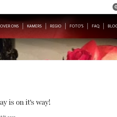
OVER ONS
KAMERS
REGIO
FOTO'S
FAQ
BLO
ay is on it's way!