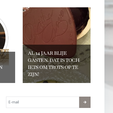
AL 14 JAAR BLIJE
GASTEN. DAT IS TOCH
N
IETS OM TROTS OP TE
ZIJN!