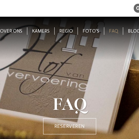
OVER ONS
KAMERS
REGIO
FOTO'S
FAQ
BLO
FAQ
RESERVEREN