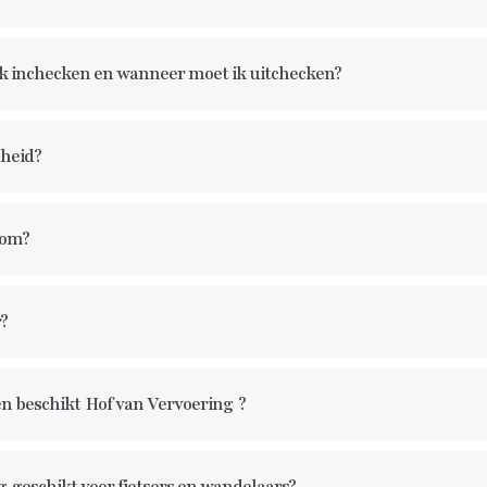
k inchecken en wanneer moet ik uitchecken?
nheid?
kom?
r?
en beschikt
Hof van Vervoering
?