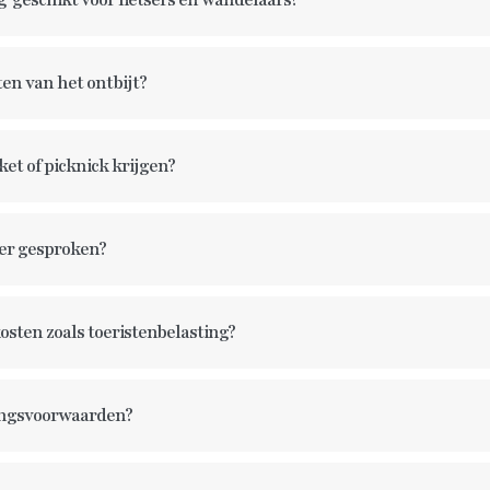
g
geschikt voor fietsers en wandelaars?
en van het ontbijt?
et of picknick krijgen?
er gesproken?
osten zoals toeristenbelasting?
ingsvoorwaarden?