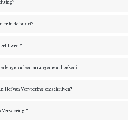
chting?
jn er in de buurt?
slecht weer?
f verlengen of een arrangement boeken?
an
Hof van Vervoering
omschrijven?
n Vervoering
?