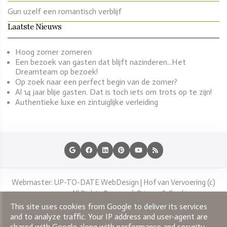
Gun uzelf een romantisch verblijf
Laatste Nieuws
Hoog zomer zomeren
Een bezoek van gasten dat blijft nazinderen...Het
Dreamteam op bezoek!
Op zoek naar een perfect begin van de zomer?
Al 14 jaar blije gasten. Dat is toch iets om trots op te zijn!
Authentieke luxe en zintuiglijke verleiding
Webmaster:
UP-TO-DATE WebDesign
|
Hof van Vervoering
(c)
2015-2025. All Rights Reserved.
Privacy & Cookies
This site uses cookies from Google to deliver its services
and to analyze traffic. Your IP address and user-agent are
shared with Google along with performance and security